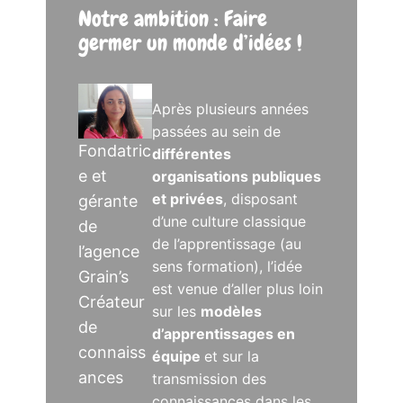
Notre ambition : Faire
germer un monde d’idées !
Après plusieurs années
passées au sein de
Fondatric
différentes
e et
organisations publiques
et privées
, disposant
gérante
d’une culture classique
de
de l’apprentissage (au
l’agence
sens formation), l’idée
Grain’s
est venue d’aller plus loin
Créateur
sur les
modèles
de
d’apprentissages en
connaiss
équipe
et sur la
ances
transmission des
connaissances dans les