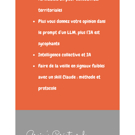
territoriales
Plus vous donnez votre opinion dans
le prompt d’un LLM, plus l’IA est
sycophante
Intelligence collective et IA
Faire de la veille en signaux faibles
avec un skill Claude : méthode et
protocole