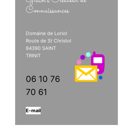
Grain’s Créateur de
Connaissances
Domaine de Loriol
Route de St Christol
84390 SAINT
TRINIT
06 10 76
70 61
E-mail