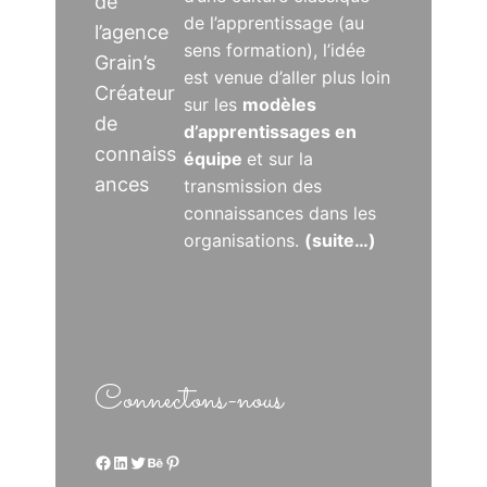
de
de l’apprentissage (au
l’agence
sens formation), l’idée
Grain’s
est venue d’aller plus loin
Créateur
sur les
modèles
de
d’apprentissages en
connaiss
équipe
et sur la
ances
transmission des
connaissances dans les
organisations.
(suite…)
Connectons-nous
Facebook
LinkedIn
Twitter
Behance
Pinterest