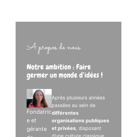
A propos de nous
Notre ambition : Faire
germer un monde d’idées !
Après plusieurs années
passées au sein de
Fondatric
différentes
e et
organisations publiques
et privées
, disposant
gérante
d’une culture classique