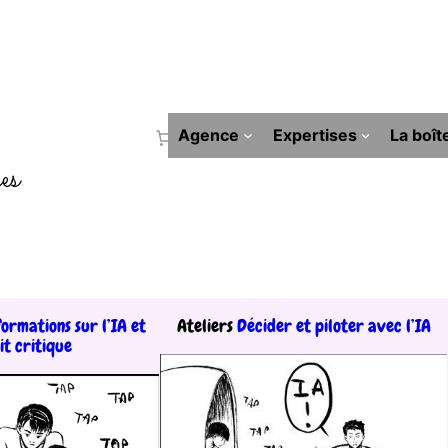
Agence
Expertises
La boît
es
ormations sur l’IA et
Ateliers
Décider et piloter avec l’IA
it critique