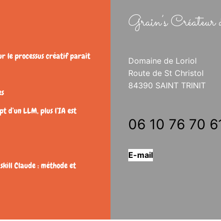
Grain’s Créateur 
ur le processus créatif paraît
Domaine de Loriol
Route de St Christol
84390 SAINT TRINIT
es
t d’un LLM, plus l’IA est
06 10 76 70 6
E-mail
 skill Claude : méthode et