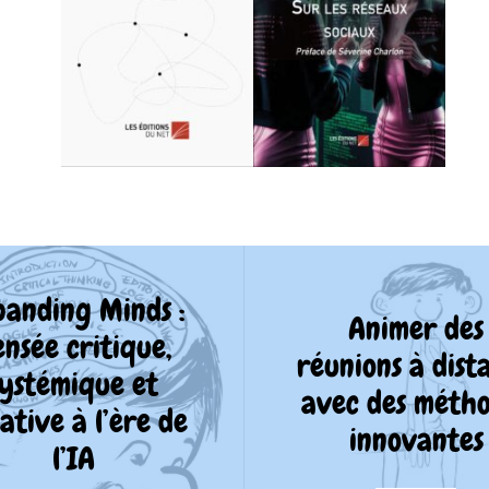
panding Minds :
Animer des
nsée critique,
réunions à dist
systémique et
avec des méth
ative à l’ère de
innovantes
l’IA