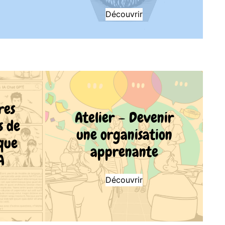
Découvrir
res
Atelier – Devenir
s de
une organisation
ique
apprenante
A
Découvrir