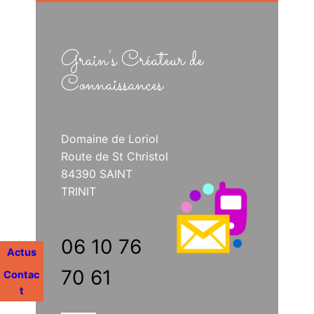
Grain’s Créateur de
Connaissances
Domaine de Loriol
Route de St Christol
84390 SAINT
TRINIT
06 10 76
Actus
70 61
Contac
t