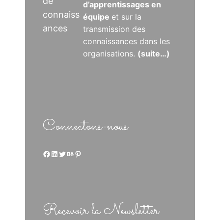
de
d’apprentissages en
connaiss
équipe
et sur la
ances
transmission des
connaissances dans les
organisations.
(suite…)
Connectons-nous
Facebook
LinkedIn
Twitter
Behance
Pinterest
Recevoir la Newsletter