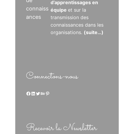
de
d’apprentissages en
connaiss
équipe
et sur la
ances
transmission des
connaissances dans les
organisations.
(suite…)
Connectons-nous
Facebook
LinkedIn
Twitter
Behance
Pinterest
Recevoir la Newsletter