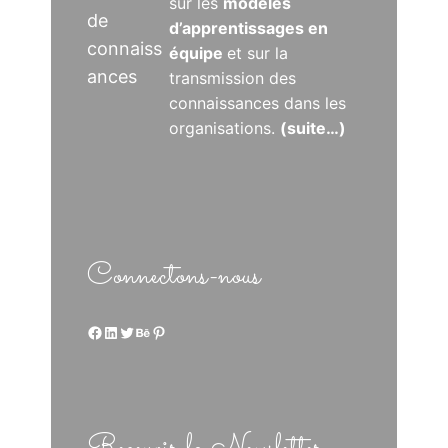
sur les
modèles
de
d’apprentissages en
connaiss
équipe
et sur la
ances
transmission des
connaissances dans les
organisations.
(suite…)
Connectons-nous
Facebook
LinkedIn
Twitter
Behance
Pinterest