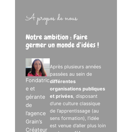
A propos de nous
Notre ambition : Faire
germer un monde d’idées !
Après plusieurs années
passées au sein de
Fondatric
différentes
e et
organisations publiques
et privées
, disposant
gérante
d’une culture classique
de
de l’apprentissage (au
l’agence
sens formation), l’idée
Grain’s
est venue d’aller plus loin
Créateur