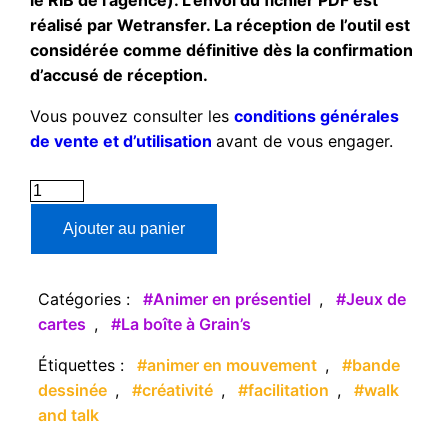
le RIB de l’agence). L’envoi du fichier PDF est
réalisé par Wetransfer. La réception de l’outil est
considérée comme définitive dès la confirmation
d’accusé de réception.
Vous pouvez consulter les
conditions générales
de vente et d’utilisation
avant de vous engager.
quantité
de
Ajouter au panier
Cartes
Walk
and
Catégories :
Animer en présentiel
,
Jeux de
Talk
cartes
,
La boîte à Grain’s
Étiquettes :
animer en mouvement
,
bande
dessinée
,
créativité
,
facilitation
,
walk
and talk