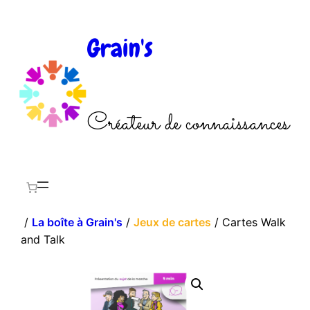
Aller
au
Grain's
contenu
Créateur de connaissances
/
La boîte à Grain's
/
Jeux de cartes
/ Cartes Walk
and Talk