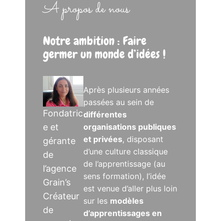
A propos de nous
Notre ambition : Faire
germer un monde d’idées !
Après plusieurs années
passées au sein de
Fondatric
différentes
e et
organisations publiques
et privées
, disposant
gérante
d’une culture classique
de
de l’apprentissage (au
l’agence
sens formation), l’idée
Grain’s
est venue d’aller plus loin
Créateur
sur les
modèles
de
d’apprentissages en