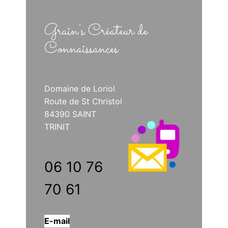
Grain’s Créateur de
Connaissances
Domaine de Loriol
Route de St Christol
84390 SAINT
TRINIT
06 10 76
70 61
E-mail