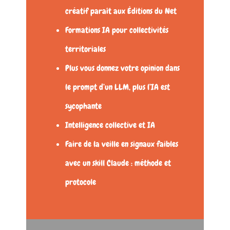
créatif paraît aux Éditions du Net
Formations IA pour collectivités
territoriales
Plus vous donnez votre opinion dans
le prompt d’un LLM, plus l’IA est
sycophante
Intelligence collective et IA
Faire de la veille en signaux faibles
avec un skill Claude : méthode et
protocole