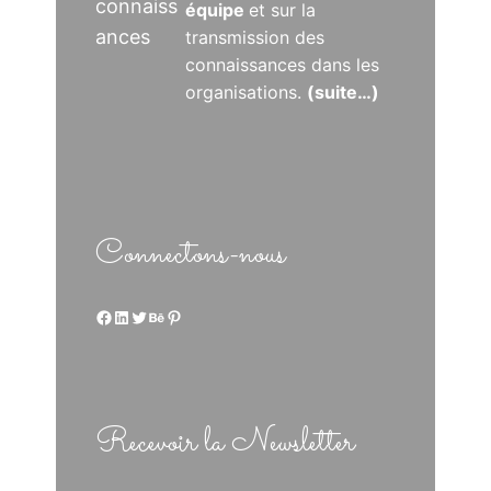
connaiss
équipe
et sur la
ances
transmission des
connaissances dans les
organisations.
(suite…)
Connectons-nous
Facebook
LinkedIn
Twitter
Behance
Pinterest
Recevoir la Newsletter