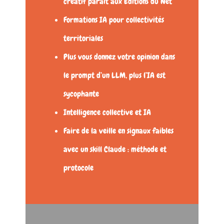
créatif paraît aux Éditions du Net
Formations IA pour collectivités
territoriales
Plus vous donnez votre opinion dans
le prompt d’un LLM, plus l’IA est
sycophante
Intelligence collective et IA
Faire de la veille en signaux faibles
avec un skill Claude : méthode et
protocole