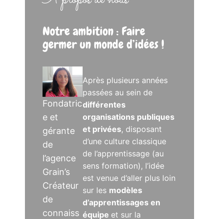
A propos de nous
Notre ambition : Faire
germer un monde d’idées !
Après plusieurs années
passées au sein de
Fondatric
différentes
e et
organisations publiques
et privées
, disposant
gérante
d’une culture classique
de
de l’apprentissage (au
l’agence
sens formation), l’idée
Grain’s
est venue d’aller plus loin
Créateur
sur les
modèles
de
d’apprentissages en
connaiss
équipe
et sur la