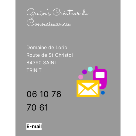
Grain’s Créateur de
Connaissances
Domaine de Loriol
Route de St Christol
84390 SAINT
TRINIT
06 10 76
70 61
E-mail