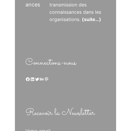
ances
transmission des
connaissances dans les
organisations.
(suite…)
Connectons-nous
Facebook
LinkedIn
Twitter
Behance
Pinterest
Recevoir la Newsletter
Votre email