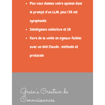
Plus vous donnez votre opinion dans
le prompt d’un LLM, plus l’IA est
sycophante
Intelligence collective et IA
Faire de la veille en signaux faibles
avec un skill Claude : méthode et
protocole
Grain’s Créateur de
Connaissances