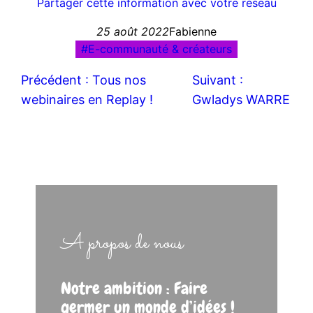
Partager cette information avec votre réseau
25 août 2022
Fabienne
E-communauté & créateurs
Précédent :
Tous nos
Suivant :
webinaires en Replay !
Gwladys WARRE
A propos de nous
Notre ambition : Faire
germer un monde d’idées !