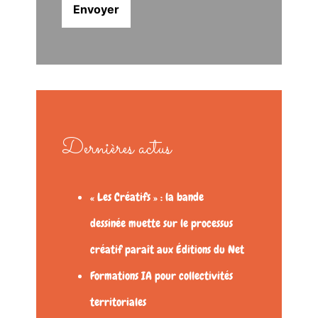
Dernières actus
« Les Créatifs » : la bande
dessinée muette sur le processus
créatif paraît aux Éditions du Net
Formations IA pour collectivités
territoriales