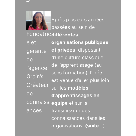
Après plusieurs années
passées au sein de
Fondatric
différentes
e et
organisations publiques
et privées
, disposant
gérante
d’une culture classique
de
de l’apprentissage (au
l’agence
sens formation), l’idée
Grain’s
est venue d’aller plus loin
Créateur
sur les
modèles
de
d’apprentissages en
connaiss
équipe
et sur la
ances
transmission des
connaissances dans les
organisations.
(suite…)