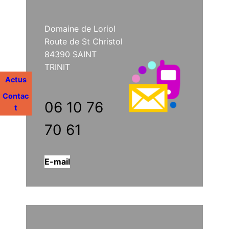
Domaine de Loriol
Route de St Christol
84390 SAINT
TRINIT
Actus
Contac
06 10 76
t
70 61
E-mail