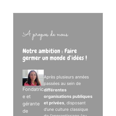
A propos de nous
Notre ambition : Faire
germer un monde d’idées !
Après plusieurs années
passées au sein de
Fondatric
différentes
e et
organisations publiques
et privées
, disposant
gérante
d’une culture classique
de
de l’apprentissage (au