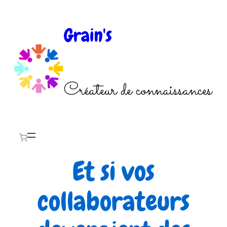
Aller
au
Grain's
contenu
Créateur de connaissances
Et si vos
collaborateurs