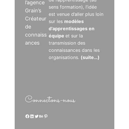
l’agence
sens formation), l’idée
Grain’s
est venue d’aller plus loin
Créateur
sur les
modèles
de
d’apprentissages en
connaiss
équipe
et sur la
ances
transmission des
connaissances dans les
organisations.
(suite…)
Connectons-nous
Facebook
LinkedIn
Twitter
Behance
Pinterest