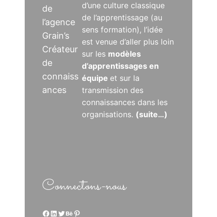
d’une culture classique
de
de l’apprentissage (au
l’agence
sens formation), l’idée
Grain’s
est venue d’aller plus loin
Créateur
sur les
modèles
de
d’apprentissages en
connaiss
équipe
et sur la
ances
transmission des
connaissances dans les
organisations.
(suite…)
Connectons-nous
Facebook
LinkedIn
Twitter
Behance
Pinterest