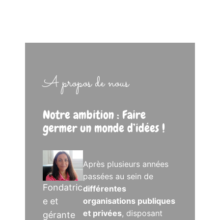
A propos de nous
Notre ambition : Faire
germer un monde d’idées !
Après plusieurs années
passées au sein de
Fondatric
différentes
e et
organisations publiques
et privées
, disposant
gérante