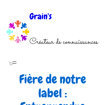
Aller
au
Grain's
contenu
Créateur de connaissances
Fière de notre
label :