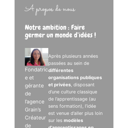
A propos de nous
Notre ambition : Faire
germer un monde d’idées !
Après plusieurs années
passées au sein de
Fondatric
différentes
e et
organisations publiques
et privées
, disposant
gérante
d’une culture classique
de
de l’apprentissage (au
l’agence
sens formation), l’idée
Grain’s
est venue d’aller plus loin
Créateur
sur les
modèles
de
d’apprentissages en