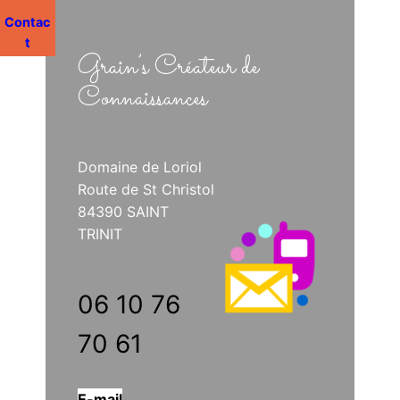
Contac
t
Grain’s Créateur de
Connaissances
Domaine de Loriol
Route de St Christol
84390 SAINT
TRINIT
06 10 76
70 61
E-mail