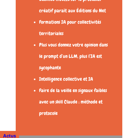
créatif paraît aux Éditions du Net
Formations IA pour collectivités
territoriales
Plus vous donnez votre opinion dans
le prompt d’un LLM, plus l’IA est
sycophante
Intelligence collective et IA
Faire de la veille en signaux faibles
avec un skill Claude : méthode et
protocole
Actus