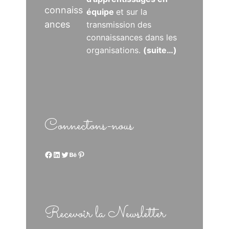
connaiss
équipe
et sur la
ances
transmission des
connaissances dans les
organisations.
(suite…)
Connectons-nous
Facebook
LinkedIn
Twitter
Behance
Pinterest
Recevoir la Newsletter