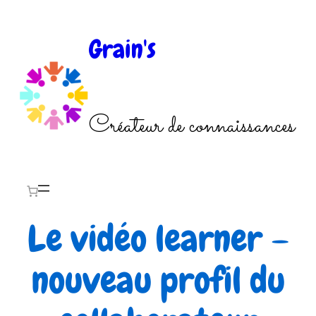
Aller
au
Grain's
contenu
Créateur de connaissances
Le vidéo learner –
nouveau profil du