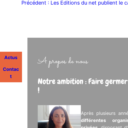
Précédent :
Les Editions du net publient le c
Actus
A propos de nous
Contac
t
Notre ambition : Faire germer
!
Après plusieurs ann
différentes organ
privées
, disposant d