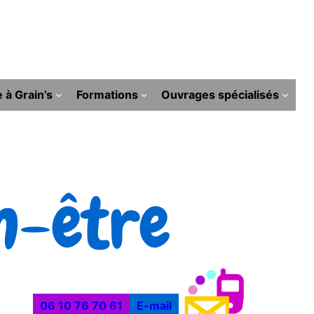
e à Grain’s
Formations
Ouvrages spécialisés
n-être
06 10 76 70 61
E-mail