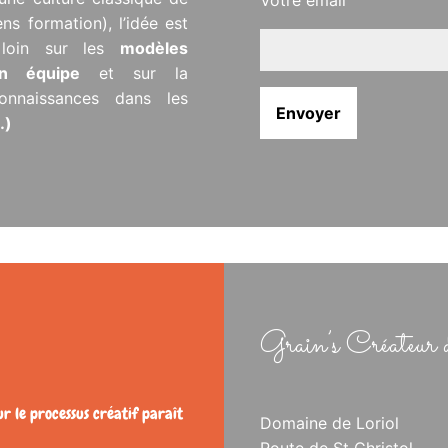
ens formation), l’idée est
s loin sur les
modèles
 en équipe
et sur la
onnaissances dans les
…)
Grain’s Créateur 
ur le processus créatif paraît
Domaine de Loriol
Route de St Christol