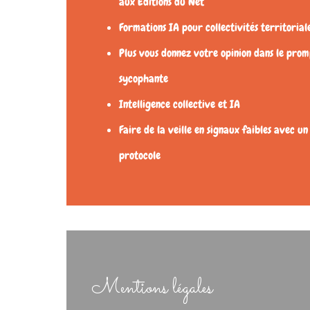
aux Éditions du Net
Formations IA pour collectivités territorial
Plus vous donnez votre opinion dans le promp
sycophante
Intelligence collective et IA
Faire de la veille en signaux faibles avec un
protocole
Mentions légales