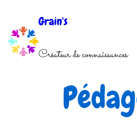
Aller
au
Grain's
contenu
Créateur de connaissances
Pédag