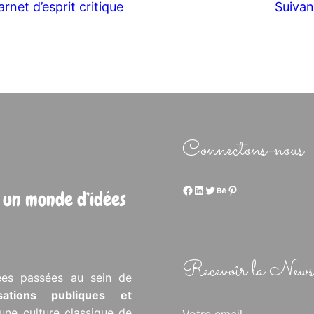
arnet d’esprit critique
Suivan
Connectons-nous
Facebook
LinkedIn
Twitter
Behance
Pinterest
 un monde d’idées
Recevoir la Newsl
ées passées au sein de
isations publiques et
’une culture classique de
Votre email