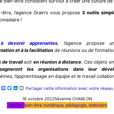
le bien-être consistent surtout à créer une culture de
être, l’agence Grain’s vous propose
3 outils simp
omadaire !
 à devenir apprenantes
, l’agence propose u
mation et à la facilitation
de réunions ou de formatio
x de travail
soit
en réunion à distance
. Ces objets o
pagneront les organisations dans leur dév
mes, l’apprentissage en équipe et le travail collabor
Facebook
Twitter
LinkedIn
Email
Partager cette information avec votre réseau
16 octobre 2022
Séverine CHARLON
Actus
bien-être numérique
, 
pédagogie
, 
webinaire