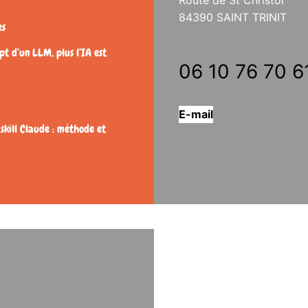
84390 SAINT TRINIT
es
t d’un LLM, plus l’IA est
06 10 76 70 6
E-mail
 skill Claude : méthode et