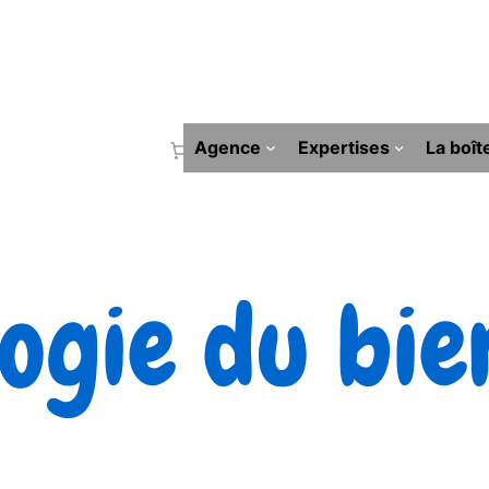
Agence
Expertises
La boît
ogie du bie