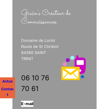
Grain’s Créateur de
Connaissances
Domaine de Loriol
Route de St Christol
84390 SAINT
TRINIT
06 10 76
Actus
70 61
Contac
t
E-mail