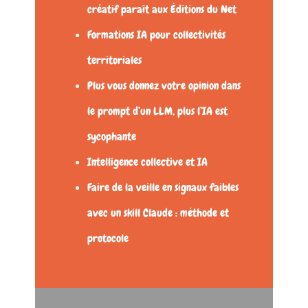
créatif paraît aux Éditions du Net
Formations IA pour collectivités
territoriales
Plus vous donnez votre opinion dans
le prompt d’un LLM, plus l’IA est
sycophante
Intelligence collective et IA
Faire de la veille en signaux faibles
avec un skill Claude : méthode et
protocole