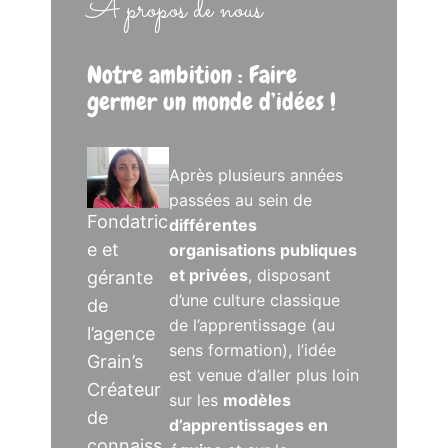
A propos de nous
Notre ambition : Faire
germer un monde d’idées !
Après plusieurs années
passées au sein de
Fondatric
différentes
e et
organisations publiques
et privées
, disposant
gérante
d’une culture classique
de
de l’apprentissage (au
l’agence
sens formation), l’idée
Grain’s
est venue d’aller plus loin
Créateur
sur les
modèles
de
d’apprentissages en
connaiss