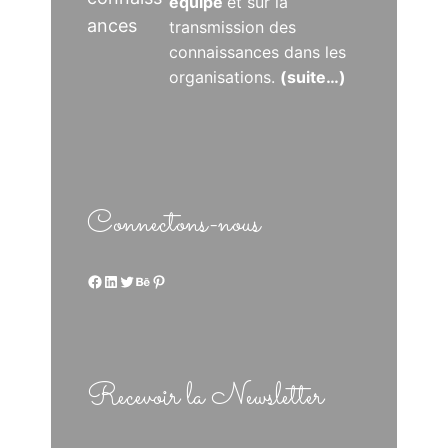
équipe
et sur la
ances
transmission des
connaissances dans les
organisations.
(suite…)
Connectons-nous
Facebook
LinkedIn
Twitter
Behance
Pinterest
Recevoir la Newsletter