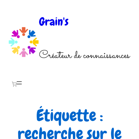
Aller
au
Grain's
contenu
Créateur de connaissances
Étiquette :
recherche sur le