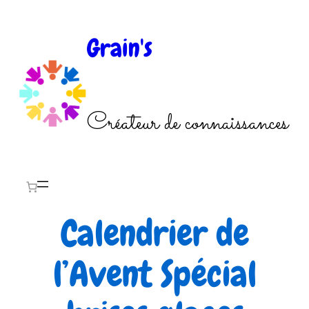
Aller
au
Grain's
contenu
Créateur de connaissances
Calendrier de
l’Avent Spécial