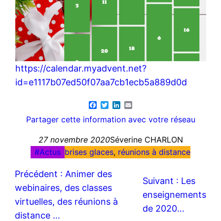
https://calendar.myadvent.net?
id=e1117b07ed50f07aa7cb1ecb5a889d0d
Facebook
Twitter
LinkedIn
Email
Partager cette information avec votre réseau
27 novembre 2020
Séverine CHARLON
Actus
brises glaces
, 
réunions à distance
Précédent :
Animer des
Suivant :
Les
webinaires, des classes
enseignements
virtuelles, des réunions à
de 2020…
distance …