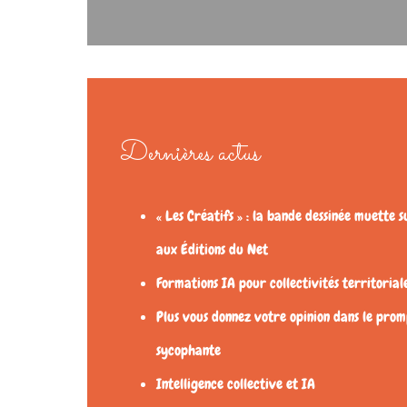
Dernières actus
« Les Créatifs » : la bande dessinée muette s
aux Éditions du Net
Formations IA pour collectivités territorial
Plus vous donnez votre opinion dans le promp
sycophante
Intelligence collective et IA