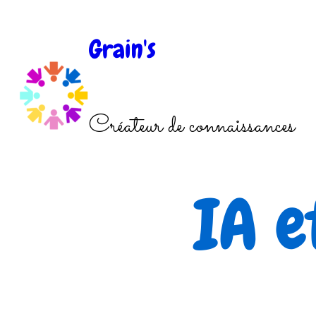
Aller
au
Grain's
contenu
Créateur de connaissances
IA e