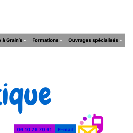
e à Grain’s
Formations
Ouvrages spécialisés
tique
06 10 76 70 61
E-mail