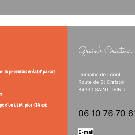
Grain’s Créateur 
ur le processus créatif paraît
Domaine de Loriol
Route de St Christol
84390 SAINT TRINIT
es
t d’un LLM, plus l’IA est
06 10 76 70 6
E-mail