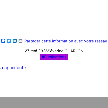
Facebook
Twitter
LinkedIn
Email
Partager cette information avec votre réseau
27 mai 2026
Séverine CHARLON
Publications
A capacitante