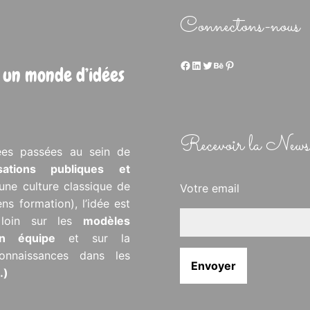
Connectons-nous
Facebook
LinkedIn
Twitter
Behance
Pinterest
 un monde d’idées
Recevoir la Newsl
ées passées au sein de
isations publiques et
’une culture classique de
Votre email
ens formation), l’idée est
s loin sur les
modèles
 en équipe
et sur la
onnaissances dans les
…)