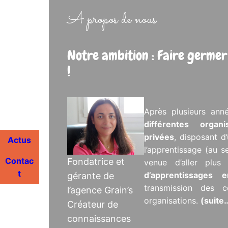
A propos de nous
Notre ambition : Faire germer
!
Après plusieurs ann
différentes organ
privées
, disposant d
Actus
l’apprentissage (au s
Contac
Fondatrice et
venue d’aller plu
t
d’apprentissages
gérante de
transmission des c
l’agence Grain’s
organisations.
(suite
Créateur de
connaissances