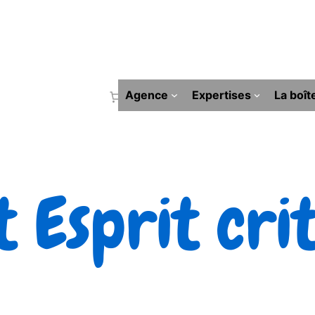
Agence
Expertises
La boît
t Esprit cri