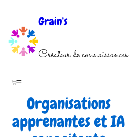
Aller
au
Grain's
contenu
Créateur de connaissances
Organisations
apprenantes et IA