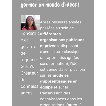
germer un monde d’idées !
Après plusieurs années
passées au sein de
Fondatric
différentes
e et
organisations publiques
et privées
, disposant
gérante
d’une culture classique
de
de l’apprentissage (au
l’agence
sens formation), l’idée
Grain’s
est venue d’aller plus loin
Créateur
sur les
modèles
de
d’apprentissages en
connaiss
équipe
et sur la
ances
transmission des
connaissances dans les
organisations.
(suite…)