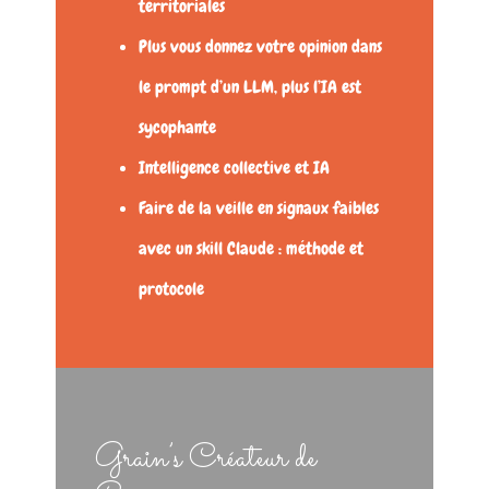
territoriales
Plus vous donnez votre opinion dans
le prompt d’un LLM, plus l’IA est
sycophante
Intelligence collective et IA
Faire de la veille en signaux faibles
avec un skill Claude : méthode et
protocole
Grain’s Créateur de