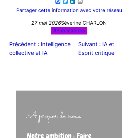
Facebook
Twitter
LinkedIn
Email
Partager cette information avec votre réseau
27 mai 2026
Séverine CHARLON
Publications
Précédent :
Intelligence
Suivant :
IA et
collective et IA
Esprit critique
A propos de nous
Notre ambition : Faire