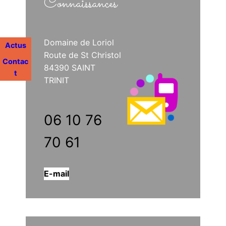
Connaissances
Domaine de Loriol
Actus
Route de St Christol
Contac
84390 SAINT
t
TRINIT
06 10 76
70 61
E-mail