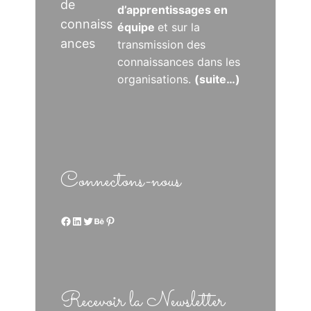
de
d’apprentissages en
connaiss
équipe
et sur la
ances
transmission des
connaissances dans les
organisations.
(suite…)
Connectons-nous
Facebook
LinkedIn
Twitter
Behance
Pinterest
Recevoir la Newsletter