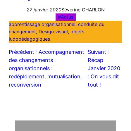
27 janvier 2020
Séverine CHARLON
Actus
apprentissage organisationnel
, 
conduite du
changement
, 
Design visuel
, 
objets
ludopédagogiques
Précédent :
Accompagnement
Suivant :
des changements
Récap
organisationnels :
Janvier 2020
redéploiement, mutualisation,
: On vous dit
reconversion
tout !