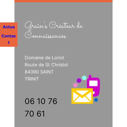
Grain’s Créateur de
Actus
Connaissances
Contac
t
Domaine de Loriol
Route de St Christol
84390 SAINT
TRINIT
06 10 76
70 61