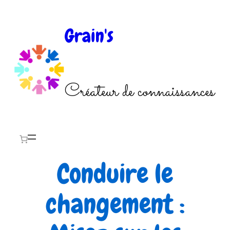
Aller
au
Grain's
contenu
Créateur de connaissances
Conduire le
changement :