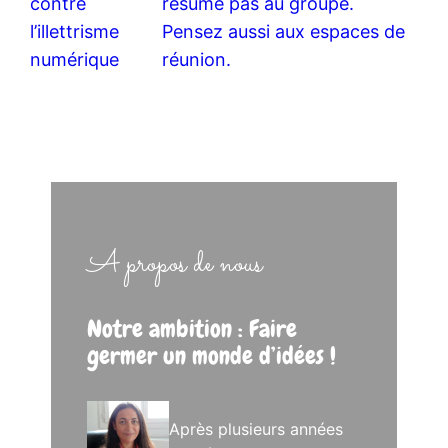
contre
résume pas au groupe.
l’illettrisme
Pensez aussi aux espaces de
numérique
réunion.
A propos de nous
Notre ambition : Faire
germer un monde d’idées !
Après plusieurs années