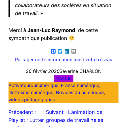
collaborateurs des sociétés en situation
de travail
. »
Merci à
Jean-Luc Raymond
de cette
sympathique publication
Facebook
Twitter
LinkedIn
Email
Partager cette information avec votre réseau
26 février 2020
Séverine CHARLON
Actus
Activateurdunumérique
, 
France numérique
, 
illettrisme numérique
, 
Novices du numérique
, 
videos pédagogiques
Précédent :
Suivant :
L’animation de
Playlist : Lutter
groupes de travail ne se