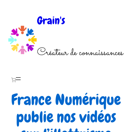
Aller
au
Grain's
contenu
Créateur de connaissances
France Numérique
publie nos vidéos