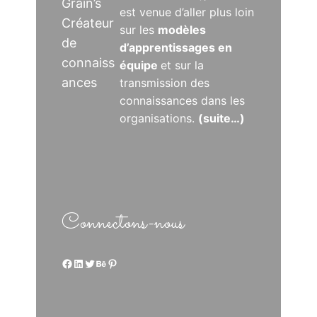
Grain’s
est venue d’aller plus loin
Créateur
sur les
modèles
de
d’apprentissages en
connaiss
équipe
et sur la
ances
transmission des
connaissances dans les
organisations.
(suite…)
Connectons-nous
Facebook
LinkedIn
Twitter
Behance
Pinterest