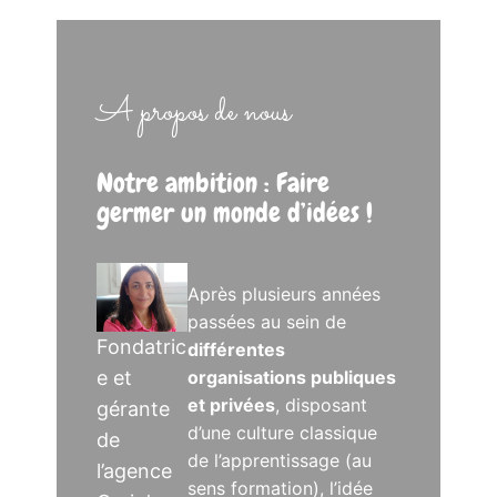
A propos de nous
Notre ambition : Faire
germer un monde d’idées !
Après plusieurs années
passées au sein de
Fondatric
différentes
e et
organisations publiques
et privées
, disposant
gérante
d’une culture classique
de
de l’apprentissage (au
l’agence
sens formation), l’idée