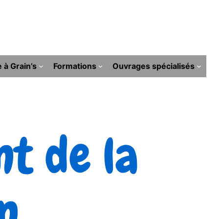
e à Grain’s
Formations
Ouvrages spécialisés
t de la
n