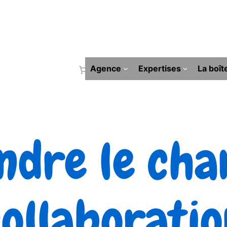
Agence
Expertises
La boît
ndre le chan
collaboratio