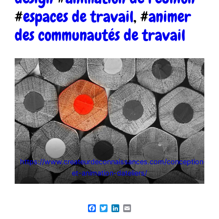
#
espaces de travail
, #
animer
des communautés de travail
https://www.createurdeconnaissances.com/conception-
et-animation-dateliers/
Facebook
Twitter
LinkedIn
Email