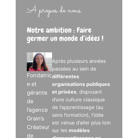
A propos de nous
Notre ambition : Faire
germer un monde d’idées !
Après plusieurs années
passées au sein de
Fondatric
différentes
e et
organisations publiques
et privées
, disposant
gérante
d’une culture classique
de
de l’apprentissage (au
l’agence
sens formation), l’idée
Grain’s
est venue d’aller plus loin
Créateur
sur les
modèles
de
d’apprentissages en