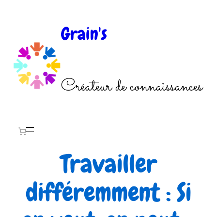
Aller
au
Grain's
contenu
Créateur de connaissances
Travailler
différemment : Si