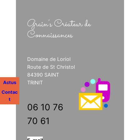
Grain’s Créateur de
Connaissances
Domaine de Loriol
Route de St Christol
84390 SAINT
TRINIT
Actus
Contac
t
06 10 76
70 61