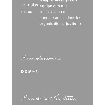
connaiss
équipe
et sur la
ances
transmission des
connaissances dans les
organisations.
(suite…)
Connectons-nous
Facebook
LinkedIn
Twitter
Behance
Pinterest
Recevoir la Newsletter