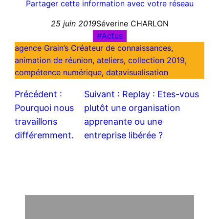
Partager cette information avec votre réseau
25 juin 2019
Séverine CHARLON
Actus
agence Grain’s Créateur de connaissances
, 
animation de réunion
, 
ateliers
, 
collection 2019
, 
compétence numérique
, 
datavisualisation
Précédent :
Suivant :
Replay : Etes-vous
Pourquoi nous
plutôt une organisation
travaillons
apprenante ou une
différemment.
entreprise libérée ?